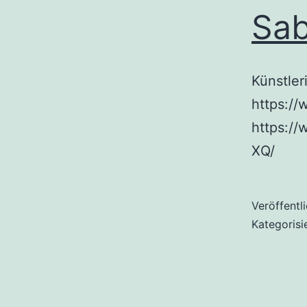
Sab
Künstler
https:/
https:/
XQ/
Veröffentl
Kategorisi